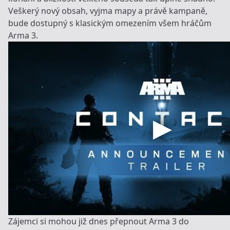
Veškerý nový obsah, vyjma mapy a právě kampaně,
bude dostupný s klasickým omezením všem hráčům
Arma 3.
Zájemci si mohou již dnes přepnout Arma 3 do