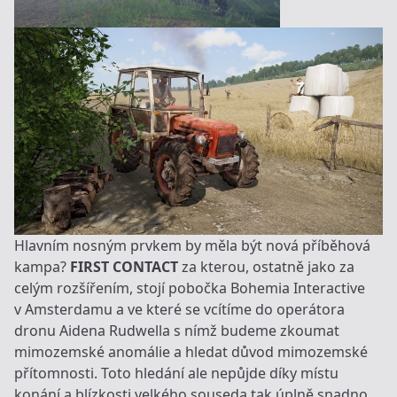
Hlavním nosným prvkem by měla být nová příběhová
kampa?
FIRST CONTACT
za kterou, ostatně jako za
celým rozšířením, stojí pobočka Bohemia Interactive
v Amsterdamu a ve které se vcítíme do operátora
dronu Aidena Rudwella s nímž budeme zkoumat
mimozemské anomálie a hledat důvod mimozemské
přítomnosti. Toto hledání ale nepůjde díky místu
konání a blízkosti velkého souseda tak úplně snadno.