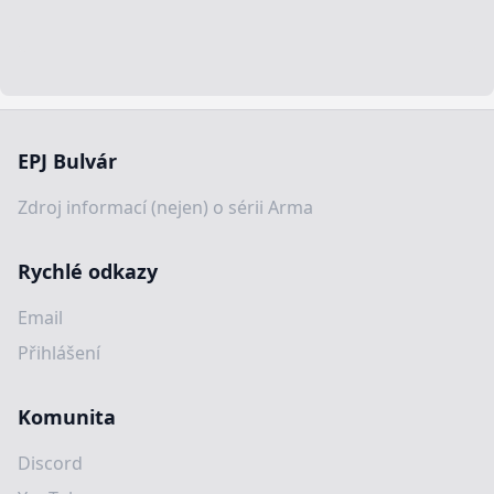
EPJ Bulvár
Zdroj informací (nejen) o sérii Arma
Rychlé odkazy
Email
Přihlášení
Komunita
Discord