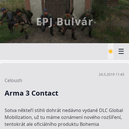
EPJ Bulvár
☰
☀️
24.5.2019 11:45
Celoush
Arma 3 Contact
Sotva někteří stihli dohrát nedávno vydané DLC Global
Mobilization, už tu máme oznámení nového rozšíření,
tentokrát ale oficiálního produktu Bohemia